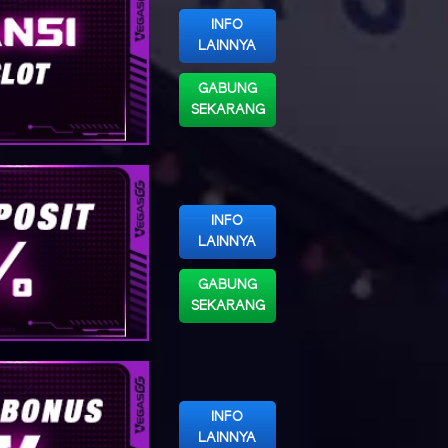
INFO
LAINNYA
GABUNG
SEKARANG
INFO
LAINNYA
GABUNG
SEKARANG
INFO
LAINNYA