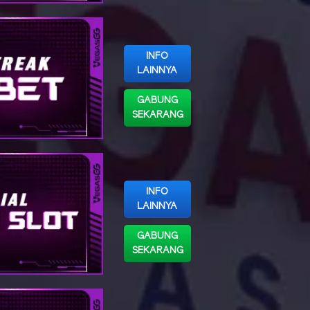
INFO
LAINNYA
GABUNG
SEKARANG
INFO
LAINNYA
GABUNG
SEKARANG