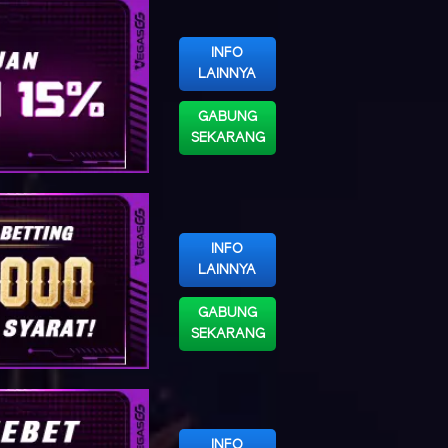
INFO
LAINNYA
GABUNG
SEKARANG
INFO
LAINNYA
GABUNG
SEKARANG
INFO