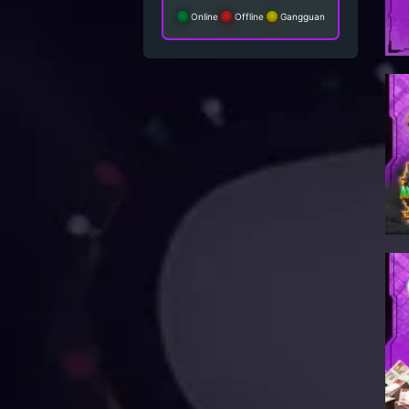
Online
Offline
Gangguan