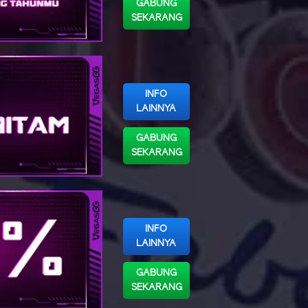
GABUNG
SEKARANG
INFO
LAINNYA
GABUNG
SEKARANG
INFO
LAINNYA
GABUNG
SEKARANG