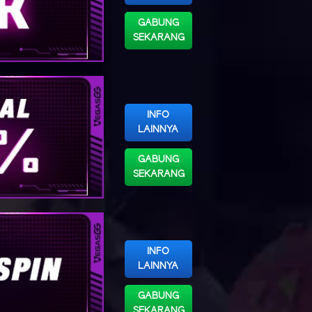
GABUNG
SEKARANG
INFO
LAINNYA
GABUNG
SEKARANG
INFO
LAINNYA
GABUNG
SEKARANG