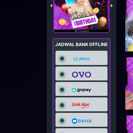
JADWAL BANK OFFLINE